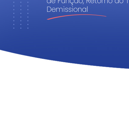
de Função, Retorno ao 
Demissional