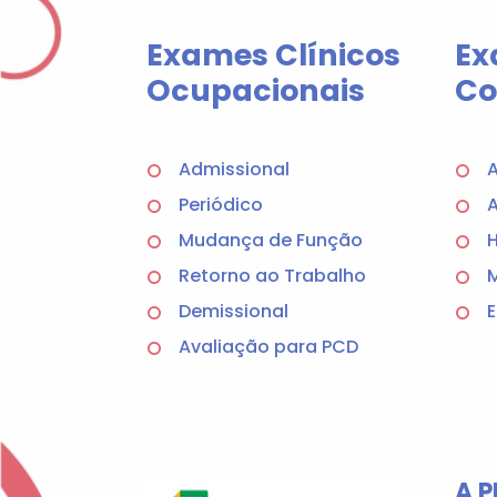
Exames Clínicos
Ex
Ocupacionais
Co
Admissional
A
Periódico
A
Mudança de Função
H
Retorno ao Trabalho
M
Demissional
E
Avaliação para PCD
A P