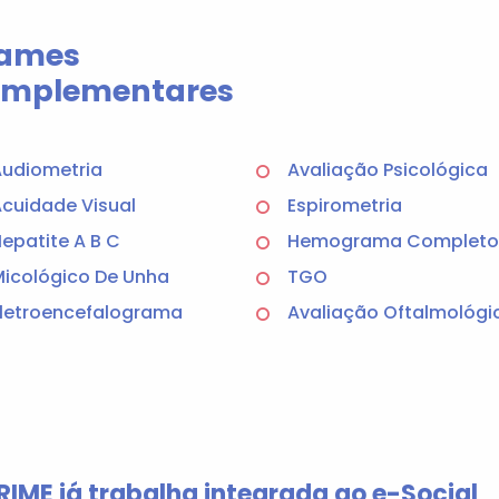
ames
mplementares
udiometria
Avaliação Psicológica
cuidade Visual
Espirometria
epatite A B C
Hemograma Completo
icológico De Unha
TGO
letroencefalograma
Avaliação Oftalmológi
RIME já trabalha integrada ao e-Social