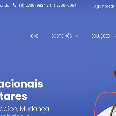
 Funda
(11) 2368-9824 / (11) 2366-6054
Siga nossas 
HOME
SOBRE NÓS
SOLUÇÕES
acionais
tares
iódico, Mudança